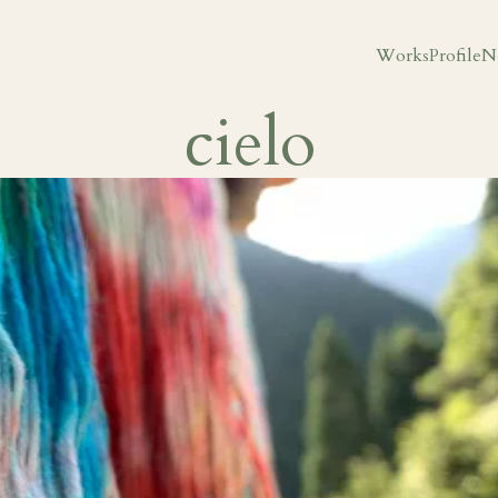
Works
Profile
N
cielo