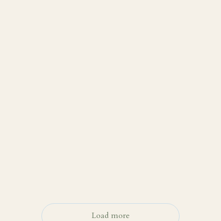
2026.6.19
2026.6.19
Fashion goods（ファッション雑貨）
History（歩み）
Load more